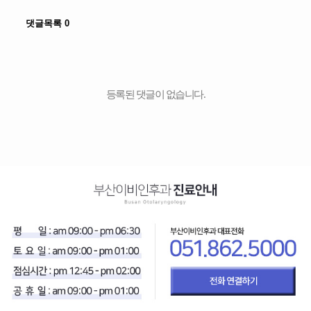
댓글목록
0
등록된 댓글이 없습니다.