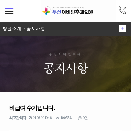
+
병원소개 > 공지사항
부산이비인후과 소개
시설안내
진료안내
찾아오시는길
뉴스미디어
공지사항
비급여 수가입니다.
최고관리자
21-03-30 10:18
10,057회
0건