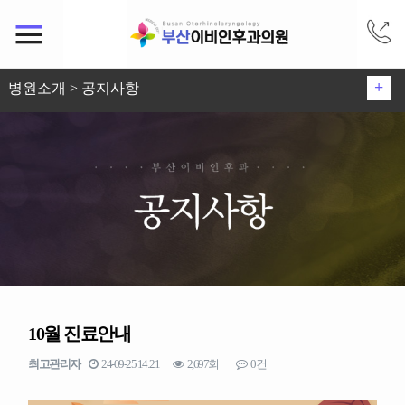
+
병원소개 > 공지사항
부산이비인후과 소개
시설안내
진료안내
찾아오시는길
뉴스미디어
공지사항
10월 진료안내
최고관리자
24-09-25 14:21
2,697회
0건